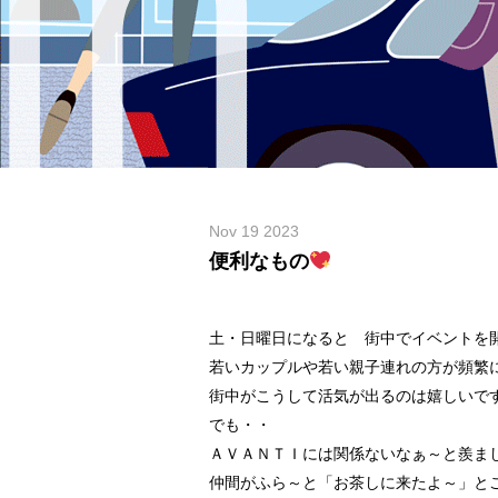
Nov 19 2023
便利なもの
土・日曜日になると 街中でイベントを
若いカップルや若い親子連れの方が頻繁
街中がこうして活気が出るのは嬉しいで
でも・・
ＡＶＡＮＴＩには関係ないなぁ～と羨ま
仲間がふら～と「お茶しに来たよ～」とご来