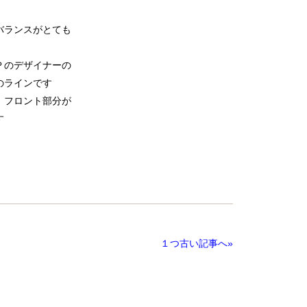
バランスがとても
Ｐのデザイナーの
のラインです
 フロント部分が
す
１つ古い記事へ»