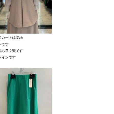
スカートは勿論
トです
地も良く楽です
ラインです