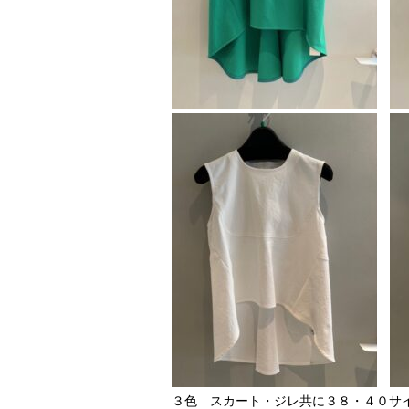
３色 スカート・ジレ共に３８・４０サ