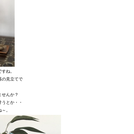
ですね。
器の見立てで
ませんか？
叶うとか・・
ね～。