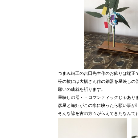
つまみ細工の吉田先生作のお飾りは端正
笹の横には大橋さん作の銅器を星映しの
願いの成就を祈ります。
星映しの器・・ロマンティックじゃあり
彦星と織姫がこの水に映ったら願い事が
そんな諺を古の方々が伝えてきたなんて