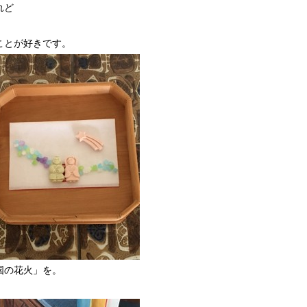
れど
ことが好きです。
国の花火」を。