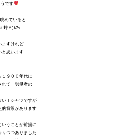
そうです
を眺めていると
艸〃)ﾑﾌｯ
いますけれど
いと思います
ら１９００年代に
されて 労働者の
ないＴシャツですが
史的背景があります
ということが前提に
なりつつありました