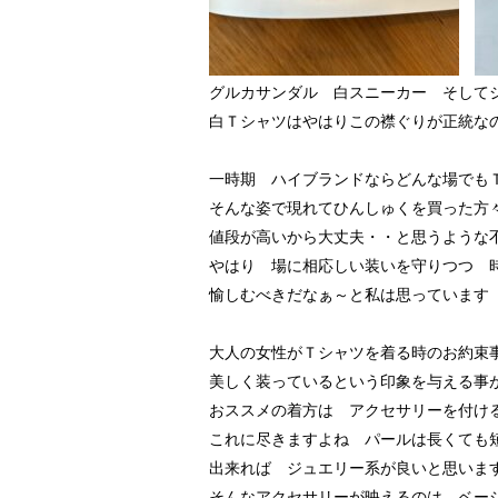
グルカサンダル 白スニーカー そして
白Ｔシャツはやはりこの襟ぐりが正統な
一時期 ハイブランドならどんな場でも
そんな姿で現れてひんしゅくを買った方
値段が高いから大丈夫・・と思うような
やはり 場に相応しい装いを守りつつ 
愉しむべきだなぁ～と私は思っています
大人の女性がＴシャツを着る時のお約束
美しく装っているという印象を与える事
おススメの着方は アクセサリーを付け
これに尽きますよね パールは長くても
出来れば ジュエリー系が良いと思いま
そんなアクセサリーが映えるのは ベー