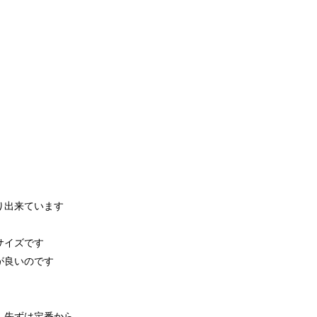
り出来ています
サイズです
が良いのです
 先ずは定番から