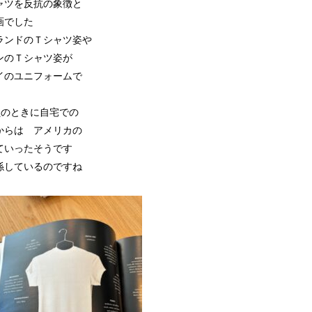
ャツを反抗の象徴と
画でした
ランドのＴシャツ姿や
ンのＴシャツ姿が
イのユニフォームで
員のときに自宅での
からは アメリカの
ていったそうです
係しているのですね