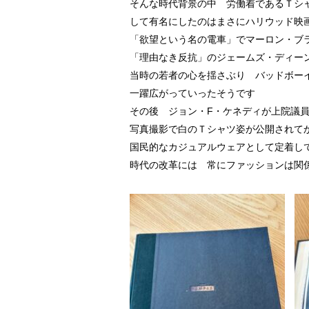
そんな時代背景の中 労働着であるＴシ
して有名にしたのはまさにハリウッド映
「欲望という名の電車」でマーロン・ブ
「理由なき反抗」のジェームズ・ディー
当時の若者の心を揺さぶり バッドボー
一躍広がっていったそうです
その後 ジョン・F・ケネディが上院議
写真撮影で白のＴシャツ姿が公開されて
国民的なカジュアルウェアとして定着し
時代の改革には 常にファッションは関