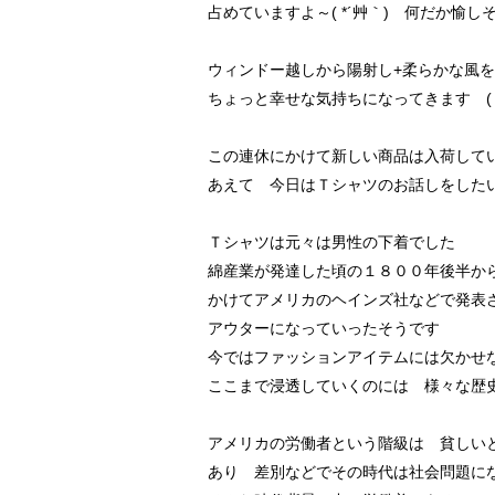
占めていますよ～( *´艸｀) 何だか愉し
ウィンドー越しから陽射し+柔らかな風
ちょっと幸せな気持ちになってきます (〃
この連休にかけて新しい商品は入荷して
あえて 今日はＴシャツのお話しをした
Ｔシャツは元々は男性の下着でした
綿産業が発達した頃の１８００年後半か
かけてアメリカのヘインズ社などで発表
アウターになっていったそうです
今ではファッションアイテムには欠かせ
ここまで浸透していくのには 様々な歴
アメリカの労働者という階級は 貧しい
あり 差別などでその時代は社会問題に