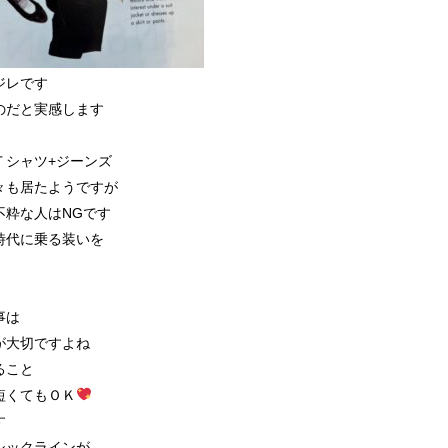
ジレです
のだと実感します
Ｔシャツ+ジーンズ
々も居たようですが
不粋な人はNGです
時代に乗る装いを
事は
が大切ですよね
ること
短くてもＯＫ
す
シックラインが