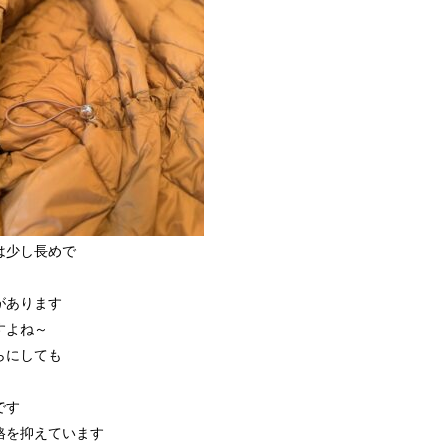
は少し長めで
工があります
すよね～
らにしても
です
格を抑えています