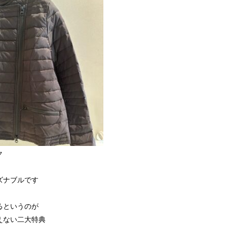
ク
ズナブルです
るというのが
えない二大特典