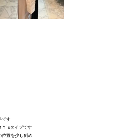
手です
Ｙ`sタイプです
の位置を少し斜め