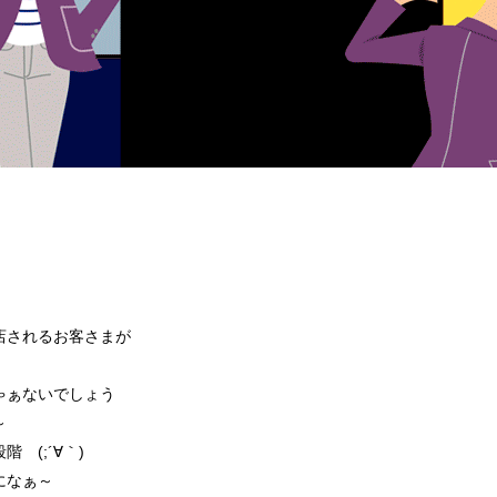
店されるお客さまが
ゃぁないでしょう
～
 (;´∀｀)
になぁ～