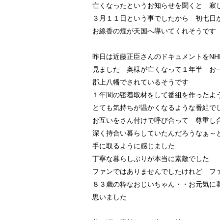
亡くなったというお知らせを聞くと 寂
３月１１日という事でしたから 初七日
お線香の煙が天国へ導いてくれそうです
昨日は近藤正臣さんのドキュメントをNH
見ました 奥様が亡くなって１年半 お
郡上八幡でされているそうです
１年間の密着取材をして番組を作ったよ
とても気持ちが温かくなるような番組で
お互いをさん付けで呼び合って 尊重し
深く持合い暮らしていたんだろうなぁ～
手に取るように感じました
丁寧な暮らしぶりが本当に素敵でした
ファンではありませんでしたけれど フ
８３歳の粋なおじいちゃん・・お元気に
思いました