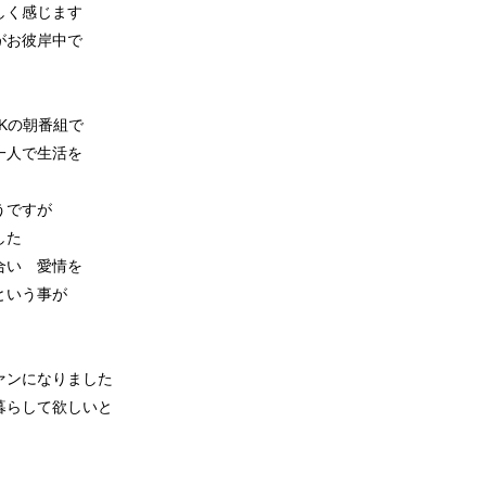
しく感じます
がお彼岸中で
Kの朝番組で
一人で生活を
うですが
した
合い 愛情を
という事が
ァンになりました
暮らして欲しいと