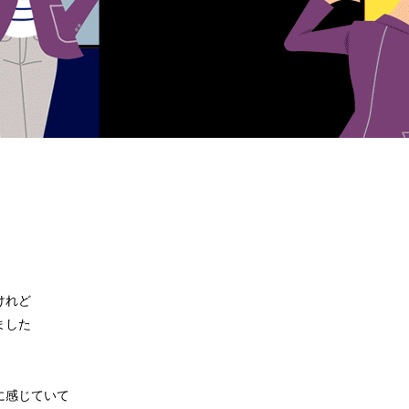
けれど
ました
に感じていて