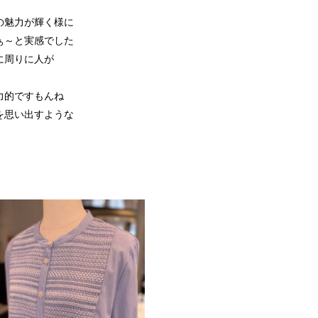
の魅力が輝く様に
ぁ～と実感でした
に周りに人が
力的ですもんね
を思い出すような