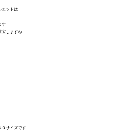
ルエットは
ます
重宝しますね
４０サイズです