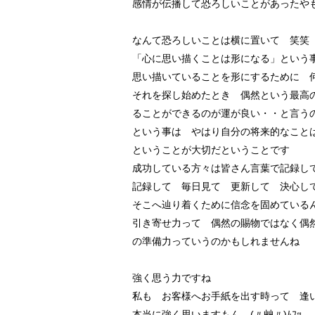
感情が伝播して恐ろしいことがあったや
なんて恐ろしいことは横に置いて 笑笑
「心に思い描くことは形になる」という
思い描いていることを形にするために 
それを探し始めたとき 偶然という最高
ることができるのが運が良い・・と言う
という事は やはり自分の将来的なこと
ということが大切だということです
成功している方々は皆さん言葉で記録し
記録して 毎日見て 更新して 決心し
そこへ辿り着くために信念を固めている
引き寄せ力って 偶然の賜物ではなく偶
の準備力っていうのかもしれませんね
強く思う力ですね
私も お客様へお手紙を出す時って 逢
本当に強く思いますもん (〃艸〃)ﾑﾌｯ