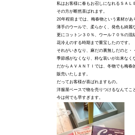
私はお客様に春もお召しになれるＳＡＬ
その方が断然喜ばれます。
20年程前までは、梅春物という素材があ
薄手のウールで、柔らかく、発色も綺麗
更にコットン３０％、ウール７０％の混
花冷えのする時期まで重宝したのです。
それがいきなり、麻だの裏無しだのと・
季節感がなくなり、粋な装いが出来なく
だからＡＶＡＮＴＩでは、冬物でも梅春
販売いたします。
だってお客様が喜ばれますもの。
洋服屋ベースで物を売りつけるなんてこ
今は何でも早すぎます。