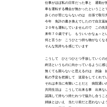
仕事がほぼ私の日常だった事と 通勤が
車を運転する機会が無かったということ
歩くのが苦にならないのは 出張で取引
今年 免許の書き換えでしたので自主返
２０年も運転していませんので この先
来年７０歳ですし もういいかなぁ～と
何と言うか こうひとつ持ち物がなくな
そんな気持ちを感じています
こうして ひとつひとつ手放していくの
終活というものに向かっているように感
無くても困らないと思えるのは 勿論 
私の予定を把握して 送迎をしてくれて
それは本当に有難いことだと 病院通い
共同生活は こうして出来る事 出来な
認識して持ちつ持たれつで協力し合うこ
姉妹とはいえ 当たり前だと思わないよ