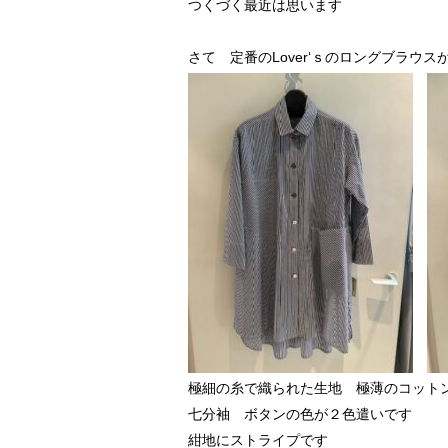
つくづく最近は思います
さて 定番のLover‘ｓのロングブラウ
極細の糸で織られた生地 極薄のコット
七分袖 ボタンの色が２色遣いです
紺地にストライプです