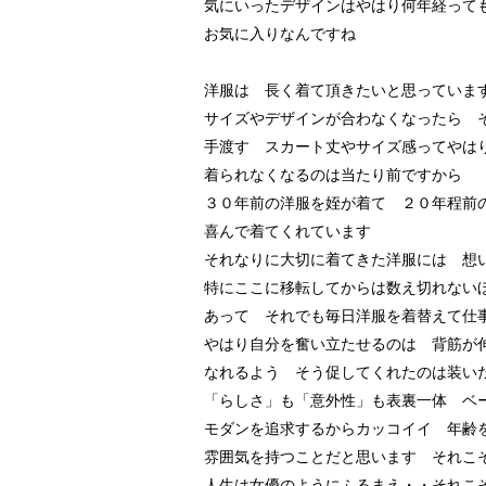
気にいったデザインはやはり何年経って
お気に入りなんですね
洋服は 長く着て頂きたいと思っていま
サイズやデザインが合わなくなったら 
手渡す スカート丈やサイズ感ってやは
着られなくなるのは当たり前ですから
３０年前の洋服を姪が着て ２０年程前
喜んで着てくれています
それなりに大切に着てきた洋服には 想
特にここに移転してからは数え切れない
あって それでも毎日洋服を着替えて仕
やはり自分を奮い立たせるのは 背筋が
なれるよう そう促してくれたのは装
「らしさ」も「意外性」も表裏一体 ベ
モダンを追求するからカッコイイ 年齢
雰囲気を持つことだと思います それこ
人生は女優のようにふるまえ・・それこ