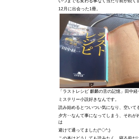
いつまでも変わる事なく当たり前が続く
12月に出会った1冊。
「ラストレシピ 麒麟の舌の記憶」田中経
ミステリー小説好きなんです。
読み始めるとついつい気になり、空いて
夕方‥なんて事になってしまう、それが
は
避けて通ってました(^◇^;)
この本はどうしても読みたく、寝る前だ